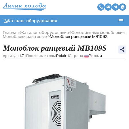
Каталог оборудования
Главная
Каталог оборудования
Холодильные моноблоки
Моноблоки ранцевые
Моноблок ранцевый MB109S
Моноблок ранцевый MB109S
Назад
Артикул:
47
Производитель:
Polair
Страна:
Россия
Холодильные агрегаты
Холодильные моноблоки
Чиллеры охлаждения воды