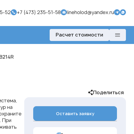
95-52
+7 (473) 235-51-58
lineholod@yandex.ru
Расчет стоимости
B214R
Поделиться
истема,
ур на
сохраните
Оставить заявку
. При
рживать