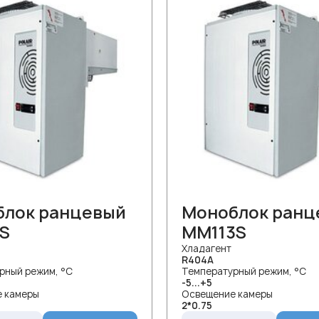
блок ранцевый
Моноблок ранц
S
MM113S
Хладагент
R404A
рный режим, °С
Температурный режим, °С
-5...+5
 камеры
Освещение камеры
2*0.75