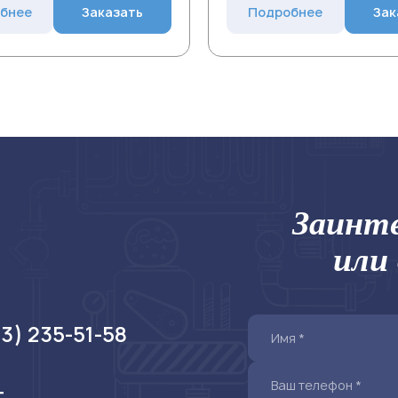
бнее
Заказать
Подробнее
Зак
Заинте
или
73) 235-51-58
т