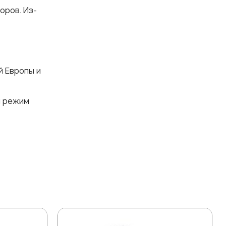
оров. Из-
й Европы и
й режим