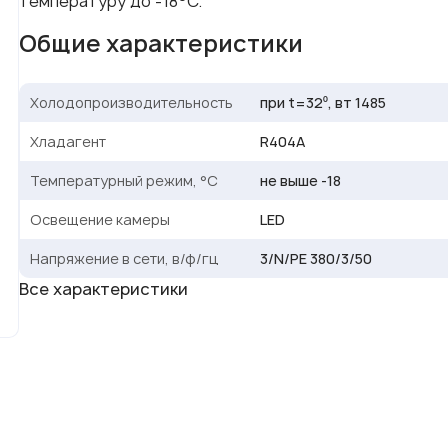
температуру до -18
С.
Общие характеристики
Холодопроизводительность
при t=32⁰, вт 1485
Хладагент
R404A
Температурный режим, °С
не выше -18
Освещение камеры
LED
Напряжение в сети, в/ф/гц
3/N/PE 380/3/50
Все характеристики