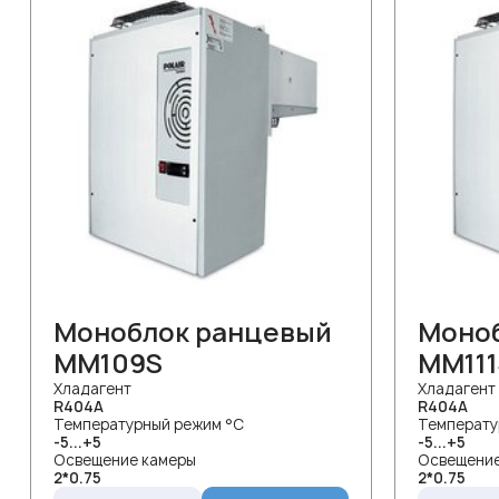
Моноблок ранцевый
Моно
MM109S
MM111
Хладагент
Хладагент
R404A
R404A
Температурный режим °С
Температу
-5...+5
-5...+5
Освещение камеры
Освещение
2*0.75
2*0.75