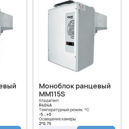
евый
Моноблок ранцевый
MM115S
Хладагент
R404A
Температурный режим, °С
-5...+5
Освещение камеры
2*0.75