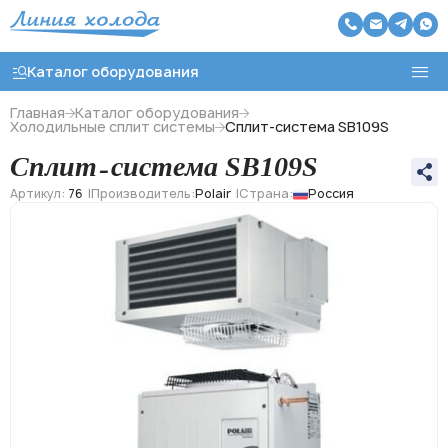
Каталог оборудования
Главная
Каталог оборудования
Холодильные сплит системы
Сплит-система SB109S
Сплит-система SB109S
Назад
Артикул:
76
Производитель:
Polair
Страна:
Россия
Холодильные агрегаты
Холодильные моноблоки
Чиллеры охлаждения воды