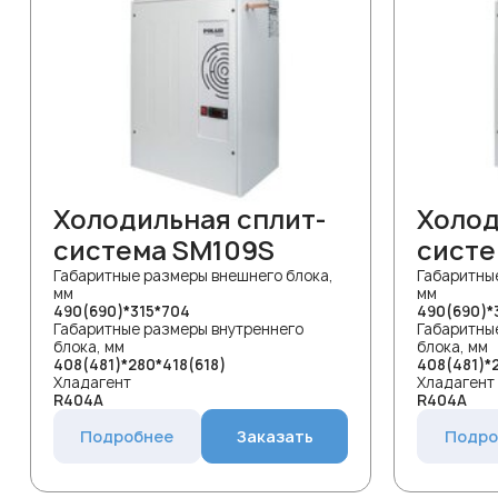
Холодильная сплит-
Холод
система SM109S
систе
Габаритные размеры внешнего блока,
Габаритны
мм
мм
490(690)*315*704
490(690)*
Габаритные размеры внутреннего
Габаритны
блока, мм
блока, мм
408(481)*280*418(618)
408(481)*
Хладагент
Хладагент
R404A
R404A
Подробнее
Заказать
Подро