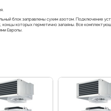
я.
ьный блок заправлены сухим азотом. Подключение ус
к, концы которых герметично запаяны. Все комплектую
ми Европы.