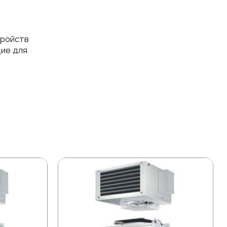
тройств
щие для