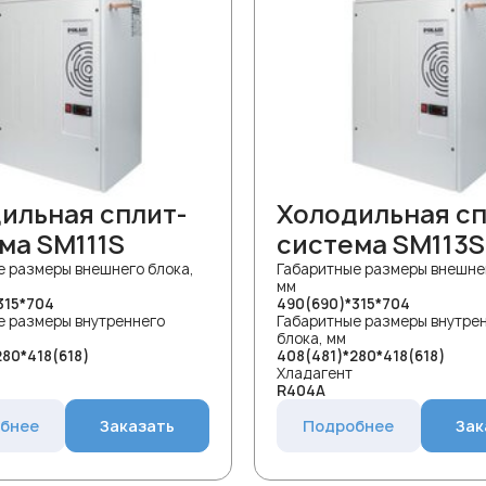
ильная сплит-
Холодильная сп
ма SM111S
система SM113S
е размеры внешнего блока,
Габаритные размеры внешнег
мм
315*704
490(690)*315*704
е размеры внутреннего
Габаритные размеры внутре
блока, мм
280*418(618)
408(481)*280*418(618)
Хладагент
R404A
бнее
Заказать
Подробнее
Зак