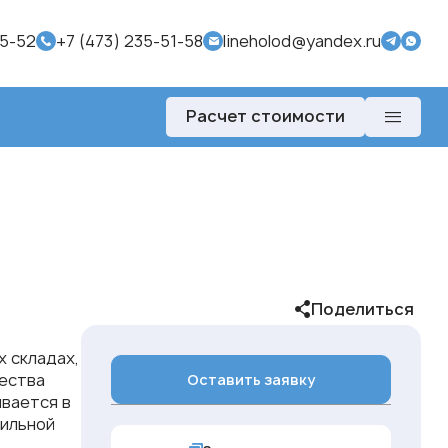
95-52
+7 (473) 235-51-58
lineholod@yandex.ru
Расчет стоимости
Поделиться
х складах,
чества
Оставить заявку
вается в
вильной