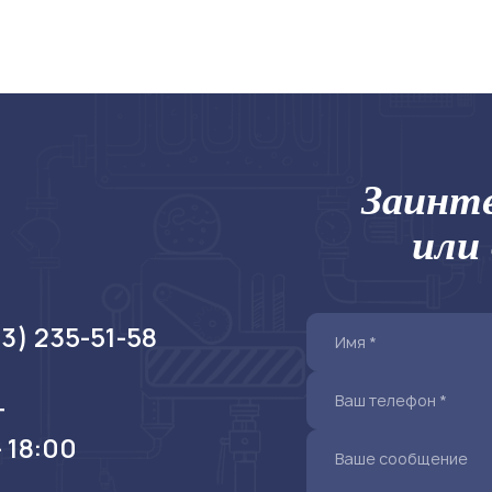
Заинте
или
73) 235-51-58
т
- 18:00