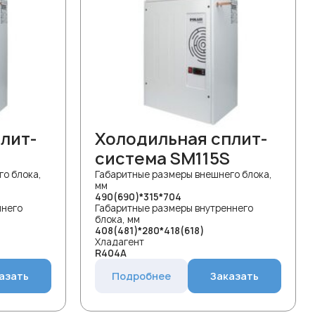
лит-
Холодильная сплит-
система SM115S
о блока,
Габаритные размеры внешнего блока,
мм
490(690)*315*704
ннего
Габаритные размеры внутреннего
блока, мм
408(481)*280*418(618)
Хладагент
R404A
азать
Подробнее
Заказать