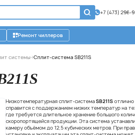
+7 (473) 296-
с
Ремонт чиллеров
лит системы
Сплит-система SB211S
B211S
Низкотемпературная сплит-система
SB211
S
отлично
справится с поддержанием низких температур на те
где требуется длительное хранение большого коли
скоропортящейся продукции. Эта система устанавли
камеру объёмом до 12,5 кубических метров. При пра
установке и эксплуатации эта сплит-система может