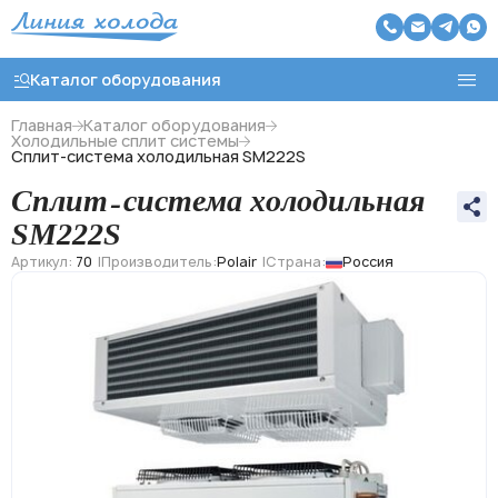
Каталог оборудования
Главная
Каталог оборудования
Холодильные сплит системы
Сплит-система холодильная SM222S
Назад
Сплит-система холодильная
Холодильные агрегаты
SM222S
Артикул:
70
Производитель:
Polair
Страна:
Россия
Холодильные моноблоки
Чиллеры охлаждения воды