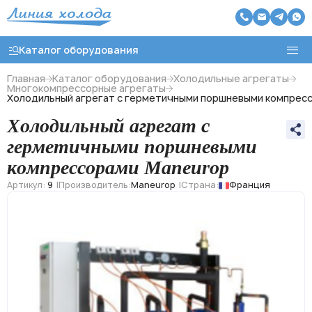
Каталог оборудования
Главная
Каталог оборудования
Холодильные агрегаты
Многокомпрессорные агрегаты
Холодильный агрегат с герметичными поршневыми компрес
Назад
Холодильный агрегат с
Холодильные агрегаты
герметичными поршневыми
компрессорами Maneurop
Холодильные моноблоки
Артикул:
9
Производитель:
Maneurop
Страна:
Франция
Чиллеры охлаждения воды