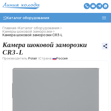
Каталог оборудования
Главная
Каталог оборудования
Камеры шоковой заморозки
Камера шоковой заморозки CR3-L
Назад
Камера шоковой заморозки
Холодильные агрегаты
CR3-L
Производитель:
Polair
Страна:
Россия
Холодильные моноблоки
Чиллеры охлаждения воды